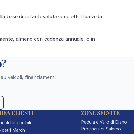
lla base di un'autovalutazione effettuata da
amente, almeno con cadenza annuale, o in
o?
su veicoli, finanziamenti
REA CLIENTI
ZONE SERVITE
Padula e Vallo di Diano
icoli Disponibili
Provincia di Salerno
 Nostri Marchi