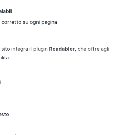
labili
corretto su ogni pagina
g
 sito integra il plugin
Readabler
, che offre agli
lità:
i
esto