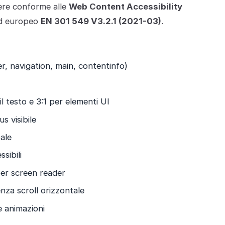
ere conforme alle
Web Content Accessibility
rd europeo
EN 301 549 V3.2.1 (2021-03)
.
 navigation, main, contentinfo)
l testo e 3:1 per elementi UI
s visibile
pale
sibili
 per screen reader
za scroll orizzontale
e animazioni