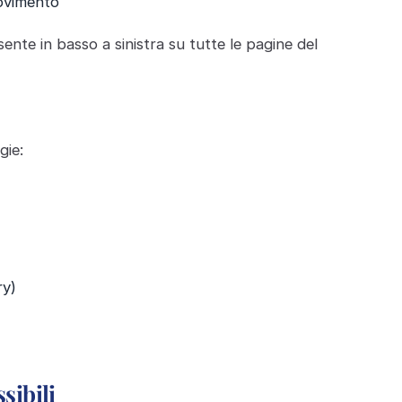
movimento
esente in basso a sinistra su tutte le pagine del
gie:
ry)
sibili