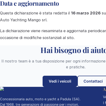
Data e aggiornamento
Questa dichiarazione è stata redatta il
16 marzo 2026
su
Auto Yachting Mango srl.
La dichiarazione viene riesaminata e aggiornata periodic
occasione di modifiche sostanziali al sito.
Hai bisogno di aiut
Il nostro team è a tua disposizione per ogni informazione 
e pratiche.
Vedi i veicoli
Contattaci
A
Ve
Concessionaria auto, moto e yacht a Padula (SA).
I
Dal 1968, tre generazioni di passione per i motori.