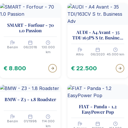
SMART - Forfour - 70
1.0 Passion
AUDI - A4 Avant - 35
TDI/163PS S tr. Business
Adv
Benzin
06/2018
130.000
km
Altro
06/2020
45.000 km
€ 8.800
€ 22.500
BMW - Z3 - 1.8 Roadster
FIAT - Panda - 1.2
EasyPower Pop
Benzin
01/1998
114.000
km