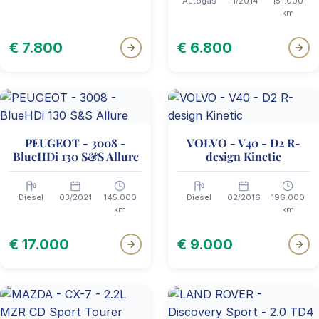
Autogas
11/2014
151.000
km
€ 7.800
€ 6.800
PEUGEOT - 3008 -
VOLVO - V40 - D2 R-
BlueHDi 130 S&S Allure
design Kinetic
Diesel
03/2021
145.000
Diesel
02/2016
196.000
km
km
€ 17.000
€ 9.000