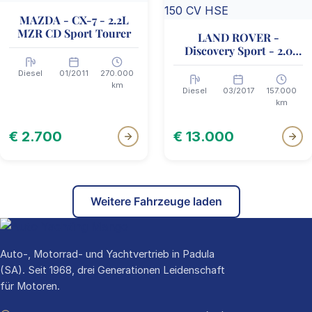
MAZDA - CX-7 - 2.2L
MZR CD Sport Tourer
LAND ROVER -
Discovery Sport - 2.0
TD4 150 PS HSE
Diesel
01/2011
270.000
km
Diesel
03/2017
157.000
km
€ 2.700
€ 13.000
Weitere Fahrzeuge laden
Auto-, Motorrad- und Yachtvertrieb in Padula
(SA). Seit 1968, drei Generationen Leidenschaft
für Motoren.